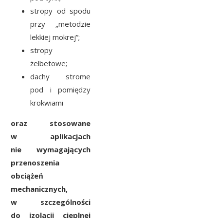
stropy od spodu
przy „metodzie
lekkiej mokrej”;
stropy
żelbetowe;
dachy strome
pod i pomiędzy
krokwiami
oraz
s
tosowane
w aplikacjach
nie wymagających
przenoszenia
obciążeń
mechanicznych,
w szczególności
do izolacji cieplnej