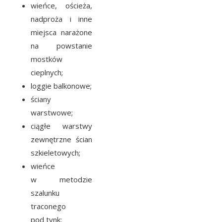
wieńce, ościeża,
nadproża i inne
miejsca narażone
na powstanie
mostków
cieplnych;
loggie balkonowe;
ściany
warstwowe;
ciągłe warstwy
zewnętrzne ścian
szkieletowych;
wieńce
w metodzie
szalunku
traconego
pod tynk;