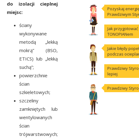
do izolacji cieplnej
Pozyskaj energi
miejsc:
Prawdziwym Sty
ściany
Jak przygotować 
wykonywane
TONOPIANem
metodą „lekką
Jakie błędy popeł
mokrą” (BSO,
podczas ociepla
ETICS) lub „lekką
suchą”;
Prawdziwy Styrop
lepiej
powierzchnie
ścian
Prawdziwy Styro
szkieletowych;
szczeliny
zamkniętych lub
wentylowanych
ścian
trójwarstwowych;