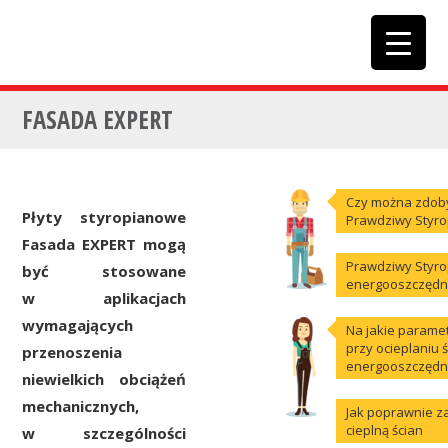
FASADA EXPERT
Czy można zdoby
Płyty styropianowe
Prawdziwy Styro
Fasada EXPERT mogą
Prawdziwy Styro
być stosowane
energooszczęd
w aplikacjach
wymagających
Na jakie parame
przy ocieplaniu
przenoszenia
energooszczędn
niewielkich obciążeń
mechanicznych,
Jak poprawnie za
cieplną ścian
w szczególności